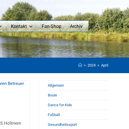
Kontakt
Fan-Shop
Archiv
>
2024
>
April
Allgemein
Boule
Dance for Kids
Fußball
uS Holtriem
Gesundheitssport