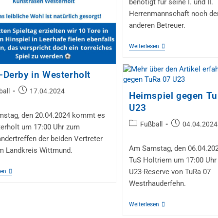
benötigt für seine I. und II.
Herrenmannschaft noch den
anderen Betreuer.
Weiterlesen
Derby in Westerholt
ball
17.04.2024
Heimspiel gegen T
U23
stag, den 20.04.2024 kommt es
Fußball
04.04.2024
terholt um 17:00 Uhr zum
ndertreffen der beiden Vertreter
Am Samstag, den 06.04.2024
m Landkreis Wittmund.
TuS Holtriem um 17:00 Uhr
U23-Reserve von TuRa 07
sen
Westrhauderfehn.
Weiterlesen